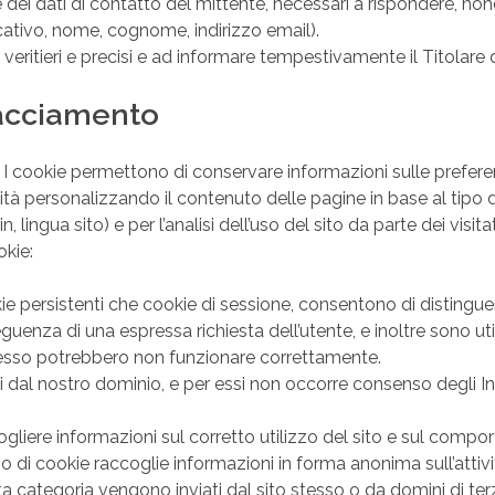
dei dati di contatto del mittente, necessari a rispondere, nonché
cativo, nome, cognome, indirizzo email).
ati veritieri e precisi e ad informare tempestivamente il Titola
tracciamento
i. I cookie permettono di conservare informazioni sulle preferen
ità personalizzando il contenuto delle pagine in base al tipo 
ngua sito) e per l’analisi dell’uso del sito da parte dei visitat
okie:
persistenti che cookie di sessione, consentono di distinguere 
enza di una espressa richiesta dell’utente, e inoltre sono utili
 di esso potrebbero non funzionare correttamente.
 dal nostro dominio, e per essi non occorre consenso degli In
gliere informazioni sul corretto utilizzo del sito e sul comporta
tipo di cookie raccoglie informazioni in forma anonima sull’attiv
esta categoria vengono inviati dal sito stesso o da domini di terz