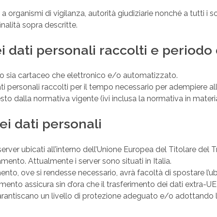
a organismi di vigilanza, autorità giudiziarie nonché a tutti i 
nalità sopra descritte.
i dati personali raccolti e period
to sia cartaceo che elettronico e/o automatizzato.
ati personali raccolti per il tempo necessario per adempiere alle
o dalla normativa vigente (ivi inclusa la normativa in materia
ei dati personali
erver ubicati all’interno dell’Unione Europea del Titolare del 
nto. Attualmente i server sono situati in Italia.
mento, ove si rendesse necessario, avrà facoltà di spostare l’u
tamento assicura sin d’ora che il trasferimento dei dati extra-U
garantiscano un livello di protezione adeguato e/o adottando l