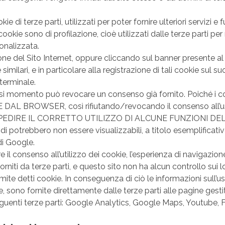
 di terze parti, utilizzati per poter fornire ulteriori servizi e fu
i cookie sono di profilazione, cioè utilizzati dalle terze parti 
sonalizzata.
ione del Sito Internet, oppure cliccando sul banner presente a
milari, e in particolare alla registrazione di tali cookie sul su
 terminale.
lsiasi momento può revocare un consenso già fornito. Poiché i c
BROWSER, così rifiutando/revocando il consenso all’uso
RE IL CORRETTO UTILIZZO DI ALCUNE FUNZIONI DEL SITO ST
di potrebbero non essere visualizzabili, a titolo esemplificativ
di Google.
e il consenso all’utilizzo dei cookie, l’esperienza di navigaz
orniti da terze parti, e questo sito non ha alcun controllo sui l
e detti cookie. In conseguenza di ciò le informazioni sull’uso d
, sono fornite direttamente dalle terze parti alle pagine gestite
e seguenti terze parti: Google Analytics, Google Maps, Youtube,