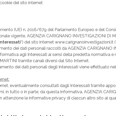
cookie del sito internet
mento (UE) n. 2016/679 del Parlamento Europeo e del Consiglio
nazionale vigente, AGENZIA CARIGNANO INVESTIGAZIONI DI MA
Interessati
“) del sito internet www.carignanoinvestigazioni.it (d
ttamento dei dati personali raccolti da AGENZIA CARIGNA
 informativa agli Interessati ai sensi della predetta normativa 
NI tramite canali diversi dal Sito Internet.
to dei dati personali degli Interessati viene effettuato nel ri
ernet:
nternet, eventualmente consultati dagli Interessati tramite appos
ifformi, in tutto o in parte, da questa informativa. AGENZI
n attenzione le informative privacy di ciascun altro sito al qu