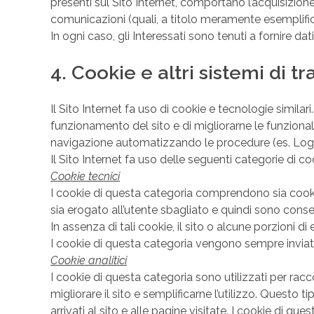
presenti sul Sito Internet, comportano l’acquisizione 
comunicazioni (quali, a titolo meramente esemplifi
In ogni caso, gli Interessati sono tenuti a fornire d
4. Cookie e altri sistemi di 
Il Sito Internet fa uso di cookie e tecnologie similar
funzionamento del sito e di migliorarne le funzional
navigazione automatizzando le procedure (es. Login, li
Il Sito Internet fa uso delle seguenti categorie di co
Cookie tecnici
I cookie di questa categoria comprendono sia cookie 
sia erogato all’utente sbagliato e quindi sono consegu
In assenza di tali cookie, il sito o alcune porzioni
I cookie di questa categoria vengono sempre inviati
Cookie analitici
I cookie di questa categoria sono utilizzati per racco
migliorare il sito e semplificarne l’utilizzo. Questo 
arrivati al sito e alle pagine visitate. I cookie di qu