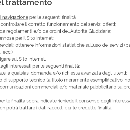
del trattamento
 di navigazione
per le seguenti finalità:
; controllare il corretto funzionamento dei servizi offerti;
da regolamenti e/o da ordini dell’Autorità Giudiziaria;
nnose per il Sito Internet;
rciali; ottenere informazioni statistiche sull’uso dei servizi (pa
 ecc.).
igare sul Sito Internet.
agli Interessati
per le seguenti finalità:
erale, a qualsiasi domanda e/o richiesta avanzata dagli utenti;
 e/o di supporto tecnico (a titolo meramente esemplificativo, 
comunicazioni commerciali e/o materiale pubblicitario su prodo
per le finalità sopra indicate richiede il consenso degli Intere
à trattare i dati raccolti per le predette finalità.