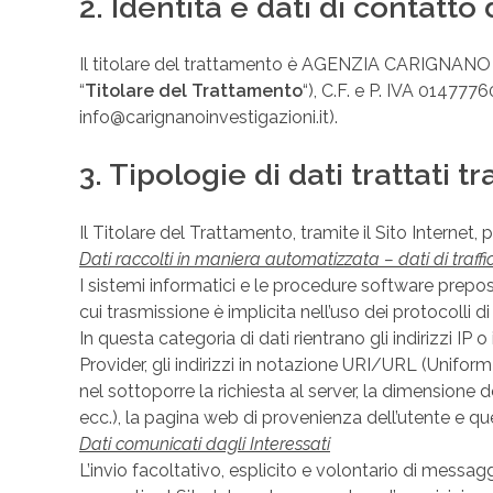
2. Identità e dati di contatto
Il titolare del trattamento è AGENZIA CARIGNAN
“
Titolare del Trattamento
“), C.F. e P. IVA 0147
info@carignanoinvestigazioni.it).
3. Tipologie di dati trattati tr
Il Titolare del Trattamento, tramite il Sito Internet, p
Dati raccolti in maniera automatizzata – dati di traff
I sistemi informatici e le procedure software prepos
cui trasmissione è implicita nell’uso dei protocolli 
In questa categoria di dati rientrano gli indirizzi IP 
Provider, gli indirizzi in notazione URI/URL (Uniform R
nel sottoporre la richiesta al server, la dimensione d
ecc.), la pagina web di provenienza dell’utente e quel
Dati comunicati dagli Interessati
L’invio facoltativo, esplicito e volontario di messag