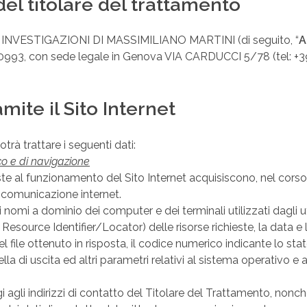
 del titolare del trattamento
O INVESTIGAZIONI DI MASSIMILIANO MARTINI (di seguito, “
A
7760993, con sede legale in Genova VIA CARDUCCI 5/78 (tel: +
amite il Sito Internet
otrà trattare i seguenti dati:
ico e di navigazione
te al funzionamento del Sito Internet acquisiscono, nel corso d
di comunicazione internet.
o i nomi a dominio dei computer e dei terminali utilizzati dagli ut
esource Identifier/Locator) delle risorse richieste, la data e l’o
el file ottenuto in risposta, il codice numerico indicante lo stat
la di uscita ed altri parametri relativi al sistema operativo e 
gi agli indirizzi di contatto del Titolare del Trattamento, nonc