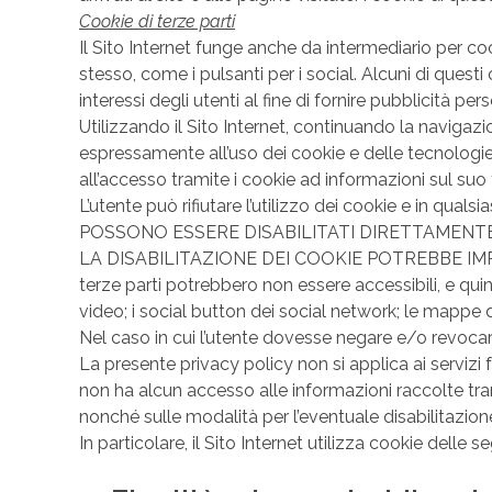
Cookie di terze parti
Il Sito Internet funge anche da intermediario per cookie
stesso, come i pulsanti per i social. Alcuni di quest
interessi degli utenti al fine di fornire pubblicità per
Utilizzando il Sito Internet, continuando la navigaz
espressamente all’uso dei cookie e delle tecnologie si
all’accesso tramite i cookie ad informazioni sul suo
L’utente può rifiutare l’utilizzo dei cookie e in qua
POSSONO ESSERE DISABILITATI DIRETTAMENTE DAL 
LA DISABILITAZIONE DEI COOKIE POTREBBE IMPEDI
terze parti potrebbero non essere accessibili, e quin
video; i social button dei social network; le mappe 
Nel caso in cui l’utente dovesse negare e/o revocar
La presente privacy policy non si applica ai servizi f
non ha alcun accesso alle informazioni raccolte tramit
nonché sulle modalità per l’eventuale disabilitazione
In particolare, il Sito Internet utilizza cookie dell