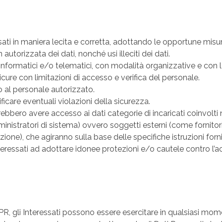
ressati in maniera lecita e corretta, adottando le opportune mis
autorizzata dei dati, nonché usi illeciti dei dati.
nformatici e/o telematici, con modalità organizzative e con lo
icure con limitazioni di accesso e verifica del personale.
o al personale autorizzato.
icare eventuali violazioni della sicurezza.
trebbero avere accesso ai dati categorie di incaricati coinvolti
stratori di sistema) ovvero soggetti esterni (come fornitori di 
ione), che agiranno sulla base delle specifiche istruzioni forn
Interessati ad adottare idonee protezioni e/o cautele contro l’
 gli Interessati possono essere esercitare in qualsiasi momento i